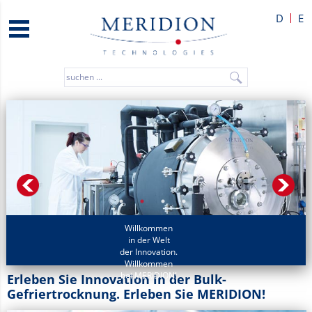
D
E
Willkommen
in der Welt
der Innovation.
Willkommen
bei MERIDION!
Erleben Sie Innovation in der Bulk-
Gefriertrocknung. Erleben Sie MERIDION!